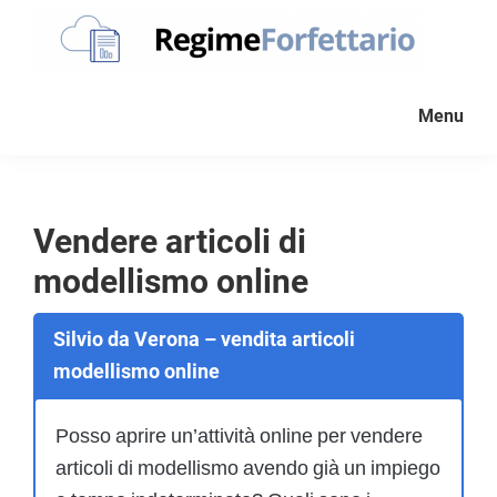
Passa
Passa
Passa
alla
al
al
navigazione
contenuto
piè
Regime
La
Forfettario
primaria
principale
di
Menu
guida
pagina
per
la
tua
Vendere articoli di
partita
modellismo online
Iva
forfettaria
Silvio da Verona – vendita articoli
modellismo online
Posso aprire un’attività online per vendere
articoli di modellismo avendo già un impiego