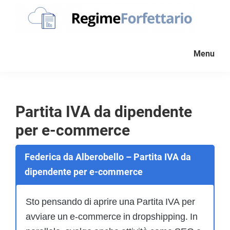
Passa
Passa
Passa
alla
al
al
navigazione
contenuto
piè
Regime
La
Forfettario
primaria
principale
di
Menu
guida
pagina
per
la
tua
Partita IVA da dipendente
partita
per e-commerce
Iva
forfettaria
Federica da Alberobello – Partita IVA da
dipendente per e-commerce
Sto pensando di aprire una Partita IVA per
avviare un e-commerce in dropshipping. In