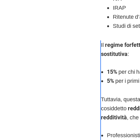
IRAP
Ritenute d
Studi di se
Il
regime forfet
sostitutiva
:
15%
per chi h
5%
per i primi 
Tuttavia, questa
cosiddetto
redd
redditività
, che
Professionisti