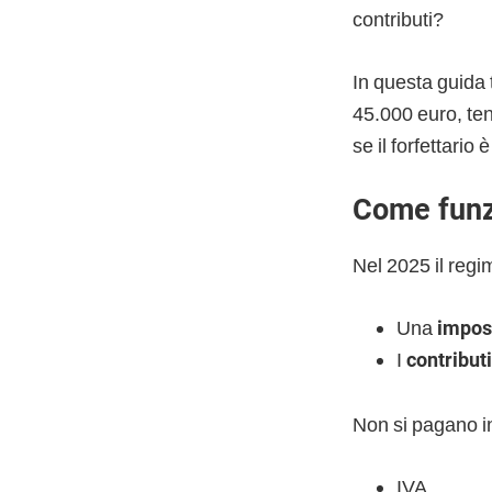
contributi?
In questa guida 
45.000 euro, ten
se il forfettario
Come funzi
Nel 2025 il regim
Una
impost
I
contribut
Non si pagano i
IVA