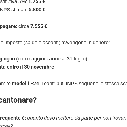
stitutiva 5%:
1.755 €
INPS stimati:
5.800 €
 pagare
: circa
7.555 €
le imposte (saldo e acconti) avvengono in genere:
 giugno
(con maggiorazione al 31 luglio)
ta entro il 30 novembre
ramite
modelli F24
. I contributi INPS seguono le stesse s
cantonare?
requente è:
quanto devo mettere da parte per non trovar
scali?