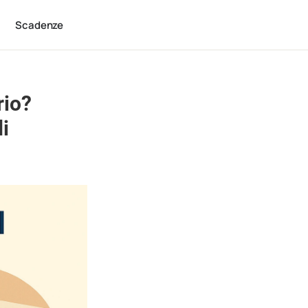
Scadenze
rio?
i