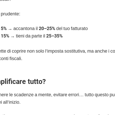
 prudente:
a 5%
→ accantona il
20–25%
del tuo fatturato
a 15%
→ tieni da parte il
25–35%
te di coprire non solo l’imposta sostitutiva, ma anche i c
onti fiscali.
lificare tutto?
tenere le scadenze a mente, evitare errori… tutto questo p
 all’inizio.