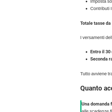
Imposta so
Contributi 
Totale tasse da
I versamenti del
Entro il 30
Seconda ra
Tutto avviene t
Quanto ac
Una domanda f
alle scadenze fi