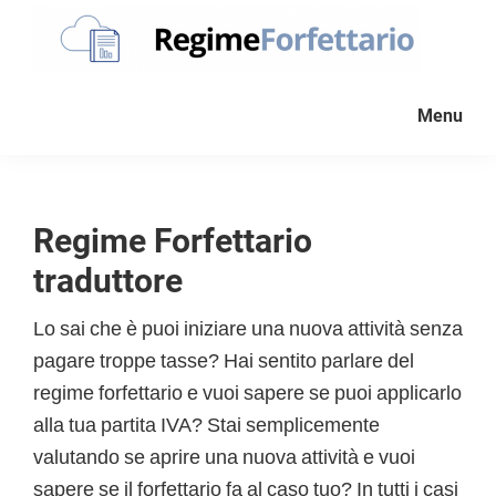
Passa
Passa
Passa
alla
al
al
navigazione
contenuto
piè
Regime
La
Forfettario
primaria
principale
di
Menu
guida
pagina
per
la
tua
Regime Forfettario
partita
traduttore
Iva
forfettaria
Lo sai che è puoi iniziare una nuova attività senza
pagare troppe tasse? Hai sentito parlare del
regime forfettario e vuoi sapere se puoi applicarlo
alla tua partita IVA? Stai semplicemente
valutando se aprire una nuova attività e vuoi
sapere se il forfettario fa al caso tuo? In tutti i casi