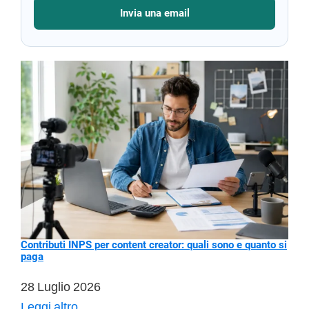
Invia una email
Contributi INPS per content creator: quali sono e quanto si
paga
28 Luglio 2026
Contributi
Leggi altro…