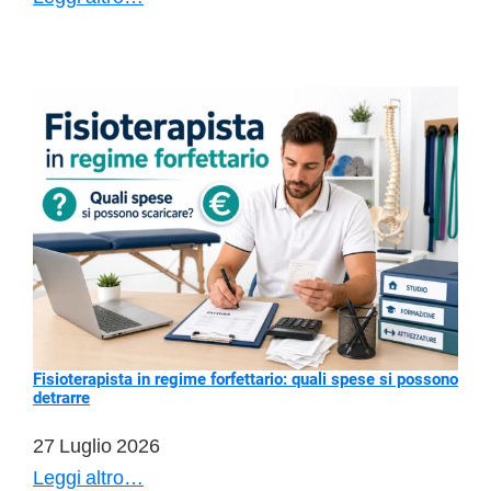
INPS
per
content
creator:
quali
sono
e
quanto
si
paga
Fisioterapista in regime forfettario: quali spese si possono
detrarre
27 Luglio 2026
Fisioterapista
Leggi altro…