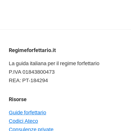
accorpo
due
abitazioni
in
una
posso
Footer
Regimeforfettario.it
ottenere
un
La guida italiana per il regime forfettario
doppio
P.IVA 01843800473
limite
REA: PT-184294
di
spesa?
Risorse
Guide forfettario
Codici Ateco
Consulenze private