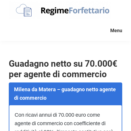
Passa
Passa
Passa
alla
al
al
navigazione
contenuto
piè
Regime
La
Forfettario
primaria
principale
di
Menu
guida
pagina
per
la
tua
Guadagno netto su 70.000€
partita
per agente di commercio
Iva
forfettaria
Milena da Matera – guadagno netto agente
di commercio
Con ricavi annui di 70.000 euro come
agente di commercio con coefficiente di