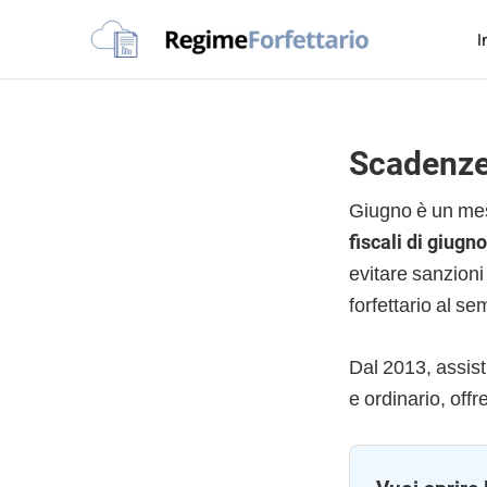
Passa
Passa
Passa
I
alla
al
al
Regime
navigazione
contenuto
piè
La
Forfettario
primaria
principale
di
guida
pagina
per
Scadenze
la
tua
Giugno è un mes
partita
fiscali di giugn
Iva
evitare sanzion
forfettaria
forfettario al se
Dal 2013, assist
e ordinario, of