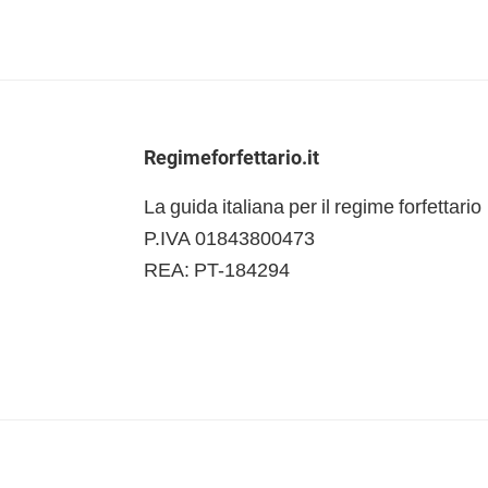
Footer
Regimeforfettario.it
La guida italiana per il regime forfettario
P.IVA 01843800473
REA: PT-184294