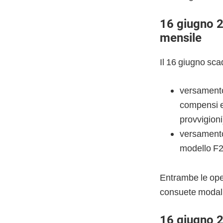
16 giugno 2
mensile
Il 16 giugno sc
versamento 
compensi e
provvigioni
versamento 
modello F2
Entrambe le ope
consuete modali
16 giugno 