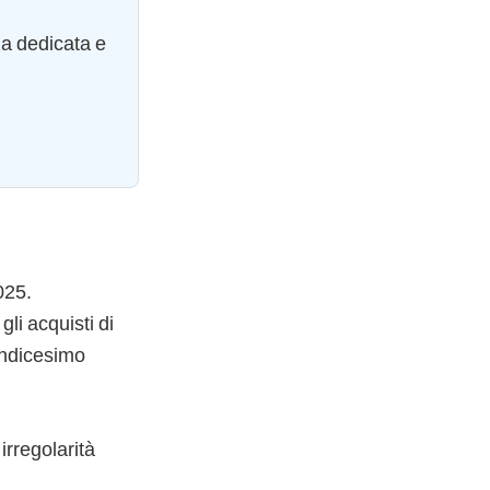
za dedicata e
025.
li acquisti di
uindicesimo
rregolarità