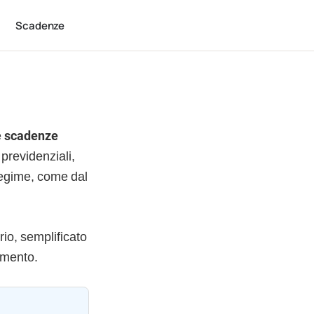
Scadenze
e
scadenze
 previdenziali,
regime, come dal
rio, semplificato
imento.