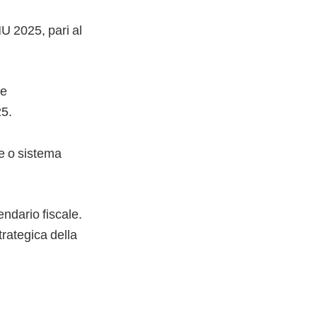
MU 2025, pari al
te
25.
le o sistema
endario fiscale.
trategica della