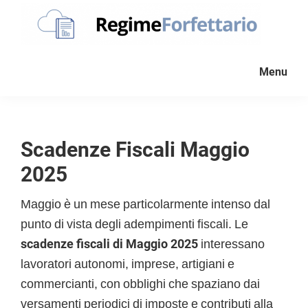
Passa
Passa
Passa
alla
al
al
navigazione
contenuto
piè
Regime
La
Forfettario
primaria
principale
di
Menu
guida
pagina
per
la
tua
Scadenze Fiscali Maggio
partita
2025
Iva
forfettaria
Maggio è un mese particolarmente intenso dal
punto di vista degli adempimenti fiscali. Le
scadenze fiscali di Maggio 2025
interessano
lavoratori autonomi, imprese, artigiani e
commercianti, con obblighi che spaziano dai
versamenti periodici di imposte e contributi alla