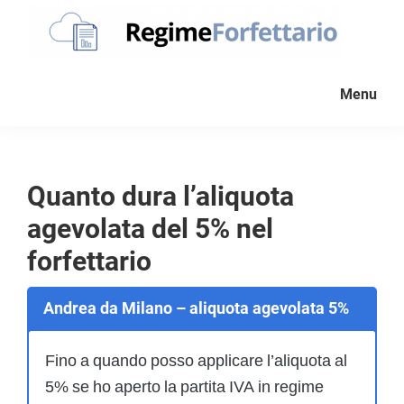
Passa
Passa
Passa
alla
al
al
navigazione
contenuto
piè
Regime
La
Forfettario
primaria
principale
di
Menu
guida
pagina
per
la
tua
Quanto dura l’aliquota
partita
agevolata del 5% nel
Iva
forfettaria
forfettario
Andrea da Milano – aliquota agevolata 5%
Fino a quando posso applicare l’aliquota al
5% se ho aperto la partita IVA in regime