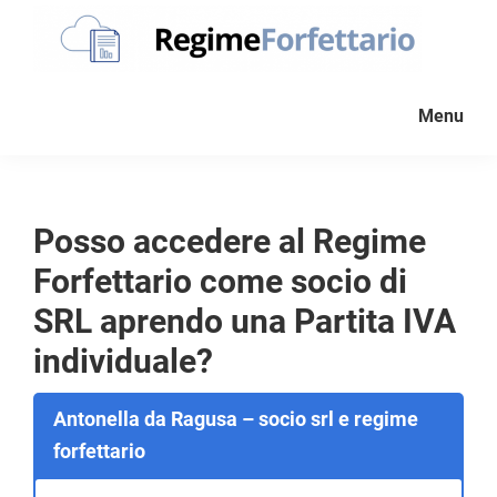
Passa
Passa
Passa
alla
al
al
navigazione
contenuto
piè
Regime
La
Forfettario
primaria
principale
di
Menu
guida
pagina
per
la
tua
Posso accedere al Regime
partita
Forfettario come socio di
Iva
forfettaria
SRL aprendo una Partita IVA
individuale?
Antonella da Ragusa – socio srl e regime
forfettario