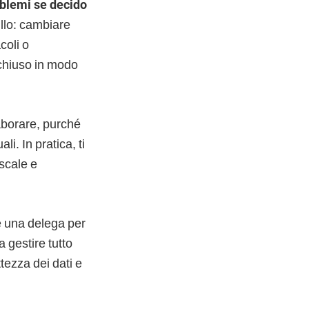
oblemi se decido
llo: cambiare
coli o
 chiuso in modo
laborare, purché
i. In pratica, ti
scale e
e una delega per
 gestire tutto
tezza dei dati e