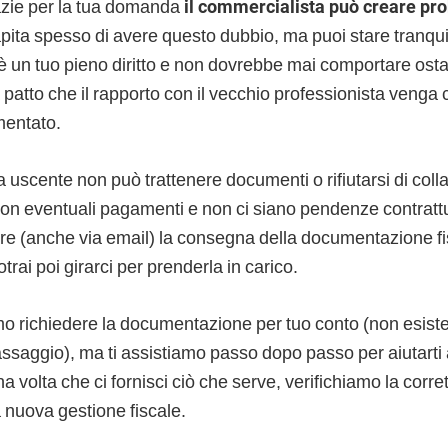
razie per la tua domanda
il commercialista può creare pr
apita spesso di avere questo dubbio, ma puoi stare tranqui
 un tuo pieno diritto e non dovrebbe mai comportare osta
 patto che il rapporto con il vecchio professionista venga
mentato.
a uscente non può trattenere documenti o rifiutarsi di col
 con eventuali pagamenti e non ci siano pendenze contrattual
ere (anche via email) la consegna della documentazione fi
trai poi girarci per prenderla in carico.
o richiedere la documentazione per tuo conto (non esist
assaggio), ma ti assistiamo passo dopo passo per aiutarti a
 volta che ci fornisci ciò che serve, verifichiamo la corret
a nuova gestione fiscale.