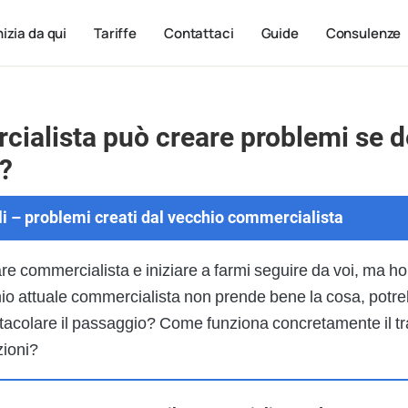
nizia da qui
Tariffe
Contattaci
Guide
Consulenze
cialista può creare problemi se d
?
oli – problemi creati dal vecchio commercialista
re commercialista e iniziare a farmi seguire da voi, ma ho 
 mio attuale commercialista non prende bene la cosa, potr
tacolare il passaggio? Come funziona concretamente il t
zioni?