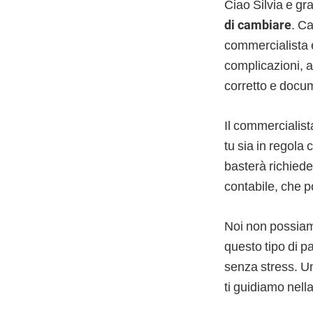
Ciao Silvia e g
di cambiare
. C
commercialista è
complicazioni, a
corretto e docu
Il commercialist
tu sia in regola
basterà richied
contabile, che po
Noi non possiam
questo tipo di p
senza stress. Una
ti guidiamo nell