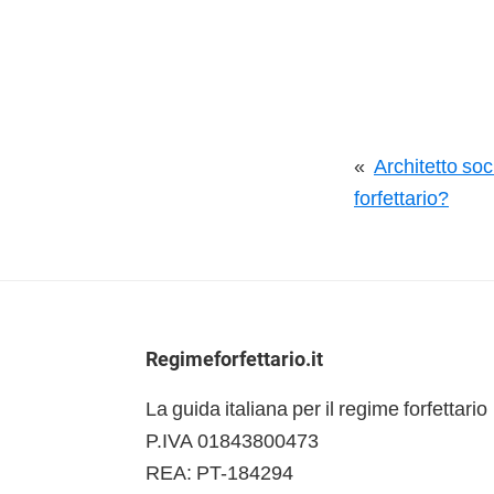
«
Architetto soc
forfettario?
Footer
Regimeforfettario.it
La guida italiana per il regime forfettario
P.IVA 01843800473
REA: PT-184294