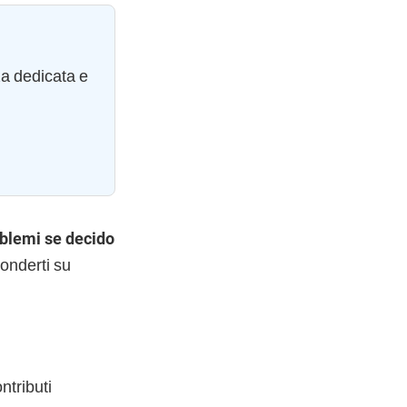
za dedicata e
oblemi se decido
ponderti su
ntributi