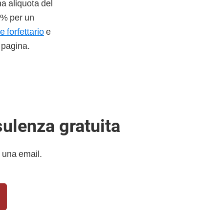
na aliquota del
 5% per un
e forfettario
e
 pagina.
sulenza gratuita
 una email.