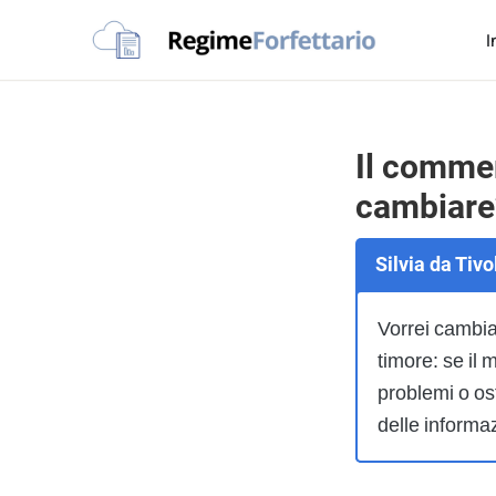
Passa
Passa
Passa
I
alla
al
al
Regime
navigazione
contenuto
piè
La
Forfettario
primaria
principale
di
guida
pagina
per
Il commer
la
cambiare
tua
partita
Silvia da Tiv
Iva
forfettaria
Vorrei cambia
timore: se il
problemi o os
delle informa