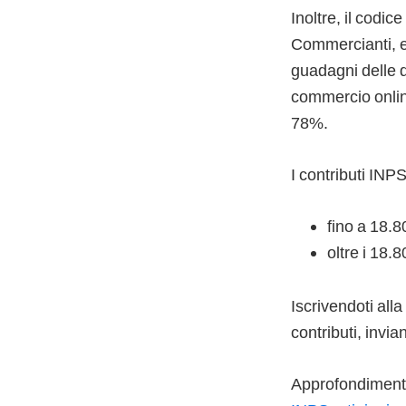
Inoltre, il codic
Commercianti, ev
guadagni delle du
commercio online
78%.
I contributi INP
fino a 18.8
oltre i 18.
Iscrivendoti all
contributi, invi
Approfondimento