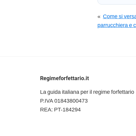
«
Come si versan
parrucchiera e 
Footer
Regimeforfettario.it
La guida italiana per il regime forfettario
P.IVA 01843800473
REA: PT-184294