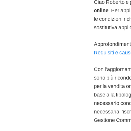
Ciao Roberto e 
online
. Per appl
le condizioni ri
sostitutiva appl
Approfondimento
Requisiti e caus
Con l’aggiornam
sono più ricondo
per la vendita o
base alla tipolog
necessario conos
necessaria l’isc
Gestione Comme