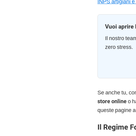
INPS artigiani 
Vuoi aprire 
Il nostro te
zero stress.
Se anche tu, c
store online
o h
queste pagine a
Il Regime F