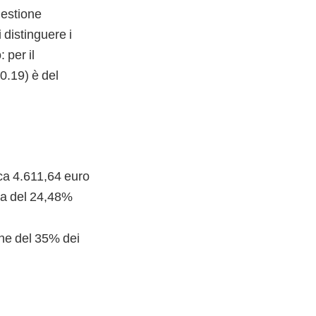
 Gestione
 distinguere i
 per il
0.19) è del
irca 4.611,64 euro
uota del 24,48%
one del 35% dei