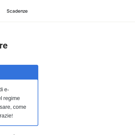
Scadenze
ore
di e-
el regime
 usare, come
razie!