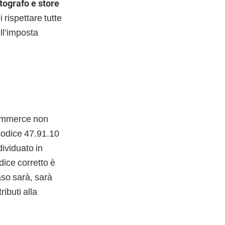
fotografo e store
i rispettare tutte
ell’imposta
commerce non
 codice 47.91.10
dividuato in
dice corretto è
aso sarà, sarà
ibuti alla