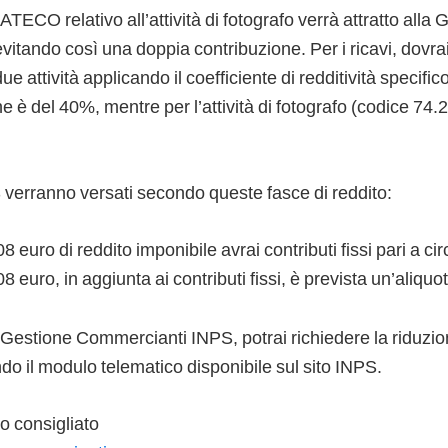
e ATECO relativo all’attività di fotografo verrà attratto alla
itando così una doppia contribuzione. Per i ricavi, dovrai
e attività applicando il coefficiente di redditività specifico:
 è del 40%, mentre per l’attività di fotografo (codice 74.2
S verranno versati secondo queste fasce di reddito:
08 euro di reddito imponibile avrai contributi fissi pari a c
808 euro, in aggiunta ai contributi fissi, è prevista un’aliq
a Gestione Commercianti INPS, potrai richiedere la riduzi
ando il modulo telematico disponibile sul sito INPS.
 consigliato