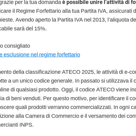
grazie per la tua domanda
è possibile unire l’attività di 
icare il Regime Forfettario alla tua Partita IVA, assicurati d
chieste. Avendo aperto la Partita IVA nel 2013, l’aliquota d
icabile sarà del 15%.
 consigliato
e esclusione nel regime forfettario
ento della classificazione ATECO 2025, le attività di e-
tte a un unico codice generale. In passato si utilizzava il
nline di qualsiasi prodotto. Oggi, il codice ATECO viene in
ia di beni venduti. Per questo motivo, per identificare il co
cere quali prodotti verranno commercializzati. In ogni c
rizione alla Camera di Commercio e il versamento dei contr
rcianti INPS.