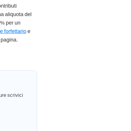
ntributi
na aliquota del
 5% per un
e forfettario
e
 pagina.
re scrivici