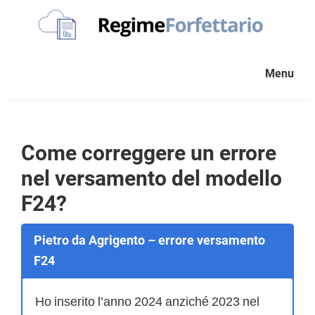
Passa
Passa
Passa
alla
al
al
navigazione
contenuto
piè
Regime
La
Forfettario
primaria
principale
di
Menu
guida
pagina
per
la
tua
Come correggere un errore
partita
nel versamento del modello
Iva
forfettaria
F24?
Pietro da Agrigento – errore versamento
F24
Ho inserito l’anno 2024 anziché 2023 nel