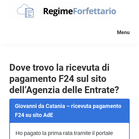
Passa
Passa
Passa
alla
al
al
navigazione
contenuto
piè
Regime
La
Forfettario
primaria
principale
di
Menu
guida
pagina
per
la
tua
Dove trovo la ricevuta di
partita
pagamento F24 sul sito
Iva
forfettaria
dell’Agenzia delle Entrate?
Giovanni da Catania – ricevuta pagamento
F24 su sito AdE
Ho pagato la prima rata tramite il portale