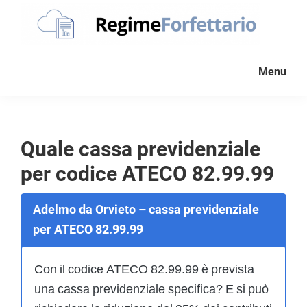
Passa
Passa
Passa
alla
al
al
navigazione
contenuto
piè
Regime
La
Forfettario
primaria
principale
di
Menu
guida
pagina
per
la
tua
Quale cassa previdenziale
partita
per codice ATECO 82.99.99
Iva
forfettaria
Adelmo da Orvieto – cassa previdenziale
per ATECO 82.99.99
Con il codice ATECO 82.99.99 è prevista
una cassa previdenziale specifica? E si può