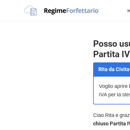
Passa
Passa
Passa
I
alla
al
al
Regime
navigazione
contenuto
piè
La
Forfettario
primaria
principale
di
guida
pagina
per
Posso usu
la
Partita I
tua
partita
Rita da Civit
Iva
forfettaria
Voglio aprire
IVA per la ste
Ciao Rita e gra
chiuso Partita I