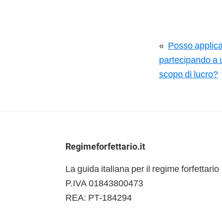
«
Posso applica
partecipando a 
scopo di lucro?
Footer
Regimeforfettario.it
La guida italiana per il regime forfettario
P.IVA 01843800473
REA: PT-184294