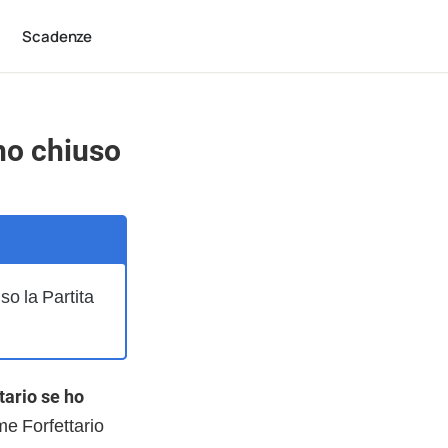
Scadenze
ho chiuso
o la Partita
tario se ho
me Forfettario