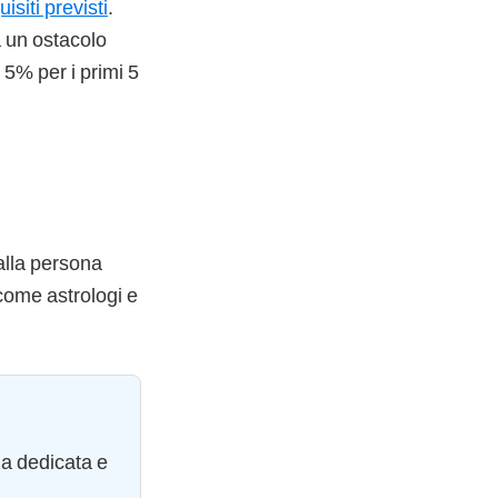
uisiti previsti
.
a un ostacolo
l 5% per i primi 5
 alla persona
à come astrologi e
za dedicata e