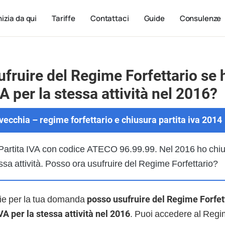
nizia da qui
Tariffe
Contattaci
Guide
Consulenze
fruire del Regime Forfettario se 
VA per la stessa attività nel 2016?
avecchia – regime forfettario e chiusura partita iva 2014
 Partita IVA con codice ATECO 96.99.99. Nel 2016 ho chius
ssa attività. Posso ora usufruire del Regime Forfettario?
zie per la tua domanda
posso usufruire del Regime Forfet
VA per la stessa attività nel 2016
. Puoi accedere al Regi