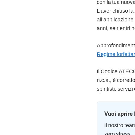
con la tua nuova
L’aver chiuso la
all’applicazione 
anni, se rientri 
Approfondimento
Regime forfetta
Il Codice ATECO i
n.c.a., è corrett
spiritisti, serviz
Vuoi aprire 
Il nostro te
zero stress.