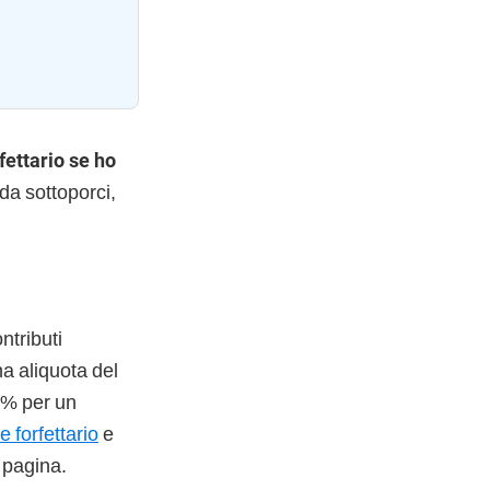
ettario se ho
da sottoporci,
ntributi
na aliquota del
 5% per un
e forfettario
e
 pagina.