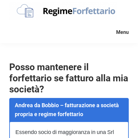
Passa
Passa
Passa
alla
al
al
navigazione
contenuto
piè
Regime
La
Forfettario
primaria
principale
di
Menu
guida
pagina
per
la
tua
Posso mantenere il
partita
forfettario se fatturo alla mia
Iva
forfettaria
società?
Andrea da Bobbio – fatturazione a società
propria e regime forfettario
Essendo socio di maggioranza in una Srl