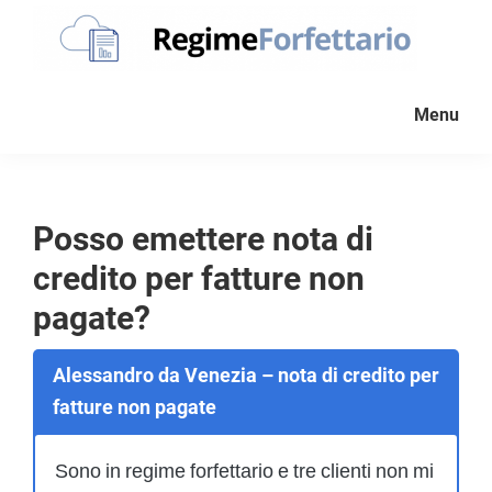
Passa
Passa
Passa
alla
al
al
navigazione
contenuto
piè
Regime
La
Forfettario
primaria
principale
di
Menu
guida
pagina
per
la
tua
Posso emettere nota di
partita
credito per fatture non
Iva
forfettaria
pagate?
Alessandro da Venezia – nota di credito per
fatture non pagate
Sono in regime forfettario e tre clienti non mi