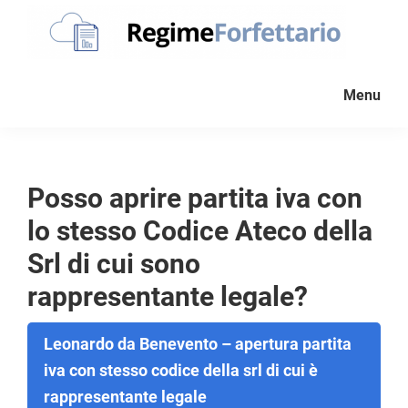
Passa
Passa
Passa
Passa
alla
al
alla
al
navigazione
contenuto
barra
piè
Regime
La
Forfettario
primaria
principale
laterale
di
Menu
guida
primaria
pagina
per
la
tua
Posso aprire partita iva con
partita
lo stesso Codice Ateco della
Iva
forfettaria
Srl di cui sono
rappresentante legale?
Leonardo da Benevento – apertura partita
iva con stesso codice della srl di cui è
rappresentante legale