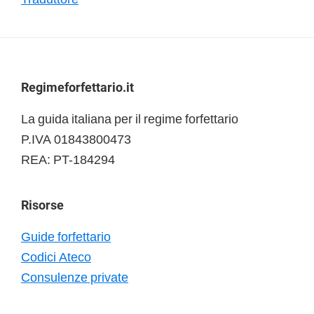
Footer
Regimeforfettario.it
La guida italiana per il regime forfettario
P.IVA 01843800473
REA: PT-184294
Risorse
Guide forfettario
Codici Ateco
Consulenze private