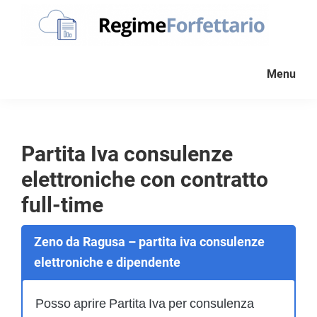
Passa
Passa
Passa
alla
al
al
navigazione
contenuto
piè
Regime
La
Forfettario
primaria
principale
di
Menu
guida
pagina
per
la
tua
Partita Iva consulenze
partita
elettroniche con contratto
Iva
forfettaria
full-time
Zeno da Ragusa – partita iva consulenze
elettroniche e dipendente
Posso aprire Partita Iva per consulenza