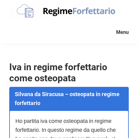
Passa
Passa
Passa
alla
al
al
navigazione
contenuto
piè
Regime
La
Forfettario
primaria
principale
di
Menu
guida
pagina
per
la
tua
Iva in regime forfettario
partita
come osteopata
Iva
forfettaria
Silvana da Siracusa – osteopata in regime
forfettario
Ho partita iva come osteopata in regime
forfettario. In questo regime da quello che