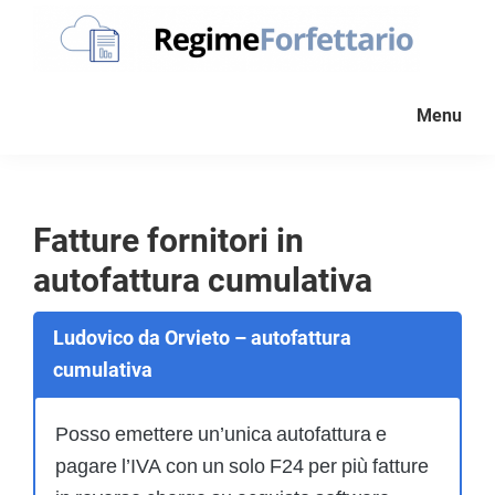
Passa
Passa
Passa
alla
al
al
navigazione
contenuto
piè
Regime
La
Forfettario
primaria
principale
di
Menu
guida
pagina
per
la
tua
Fatture fornitori in
partita
autofattura cumulativa
Iva
forfettaria
Ludovico da Orvieto – autofattura
cumulativa
Posso emettere un’unica autofattura e
pagare l’IVA con un solo F24 per più fatture