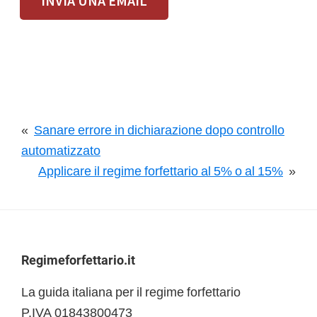
INVIA UNA EMAIL
«
Sanare errore in dichiarazione dopo controllo
automatizzato
Applicare il regime forfettario al 5% o al 15%
»
Footer
Regimeforfettario.it
La guida italiana per il regime forfettario
P.IVA 01843800473