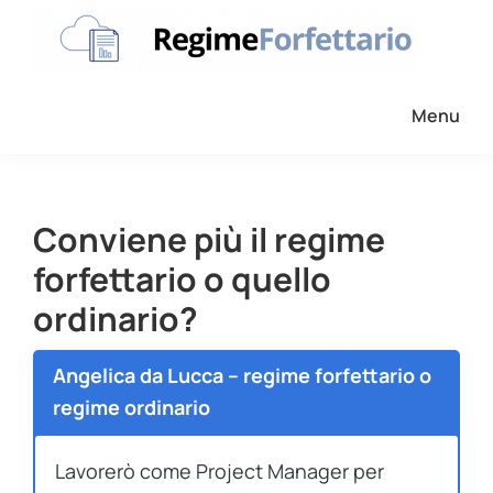
Passa
Passa
Passa
alla
al
al
navigazione
contenuto
piè
Regime
La
Forfettario
primaria
principale
di
Menu
guida
pagina
per
la
tua
Conviene più il regime
partita
forfettario o quello
Iva
ordinario?
forfettaria
Angelica da Lucca – regime forfettario o
regime ordinario
Lavorerò come Project Manager per