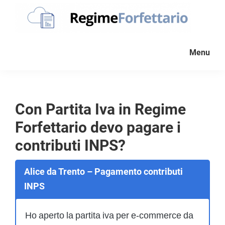
Passa
Passa
Passa
alla
al
al
navigazione
contenuto
piè
Regime
La
Forfettario
primaria
principale
di
Menu
guida
pagina
per
la
tua
Con Partita Iva in Regime
partita
Forfettario devo pagare i
Iva
forfettaria
contributi INPS?
Alice da Trento – Pagamento contributi
INPS
Ho aperto la partita iva per e-commerce da