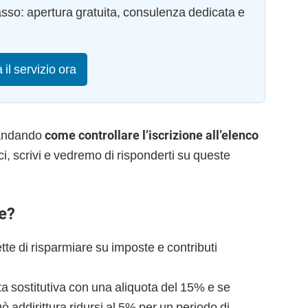
asso: apertura gratuita, consulenza dedicata e
a il servizio ora
mandando
come controllare l’iscrizione all’elenco
i, scrivi e vedremo di risponderti su queste
ne?
te di risparmiare su imposte e contributi
ta sostitutiva con una aliquota del 15% e se
può addirittura ridursi al 5% per un periodo di