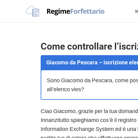
Passa
Passa
Passa
Passa
I
alla
al
alla
al
Regime
navigazione
contenuto
barra
piè
La
Forfettario
primaria
principale
laterale
di
guida
primaria
pagina
per
Barra
Come controllare l’iscri
la
laterale
tua
Giacomo da Pescara – iscrizione ele
primaria
partita
Iva
Sono Giacomo da Pescara, come posso v
forfettaria
all’elenco vies?
Ciao Giacomo, grazie per la tua doman
Innanzitutto spieghiamo cos’è il registro
Information Exchange System ed è una ba
partite Iva di coloro che effettuano oper