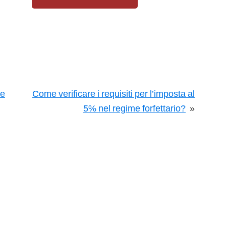
re
Come verificare i requisiti per l’imposta al
5% nel regime forfettario?
»