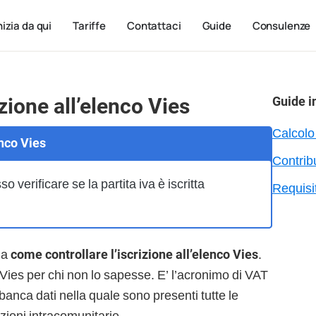
nizia da qui
Tariffe
Contattaci
Guide
Consulenze
zione all’elenco Vies
Guide i
Calcolo 
nco Vies
Contrib
erificare se la partita iva è iscritta
Requisiti
da
come controllare l’iscrizione all’elenco Vies
.
 Vies per chi non lo sapesse. E’ l’acronimo di VAT
nca dati nella quale sono presenti tutte le
azioni intracomunitarie.