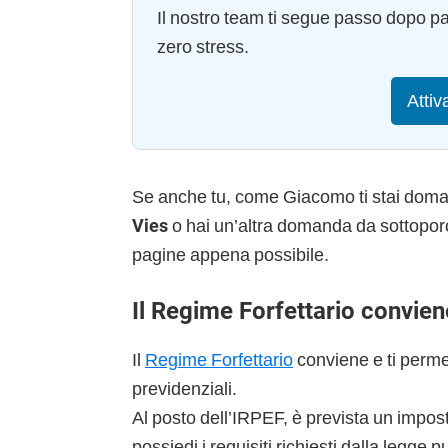
Il nostro team ti segue passo dopo p
zero stress.
Attiv
Se anche tu, come Giacomo ti stai do
Vies
o hai un’altra domanda da sottoporc
pagine appena possibile.
Il Regime Forfettario convie
Il
Regime Forfettario
conviene e ti permet
previdenziali.
Al posto dell’IRPEF, è prevista un impos
possiedi i requisiti richiesti dalla legge 