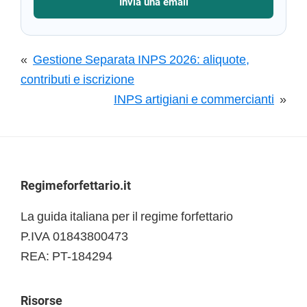
Invia una email
«
Gestione Separata INPS 2026: aliquote,
contributi e iscrizione
INPS artigiani e commercianti
»
Footer
Regimeforfettario.it
La guida italiana per il regime forfettario
P.IVA 01843800473
REA: PT-184294
Risorse