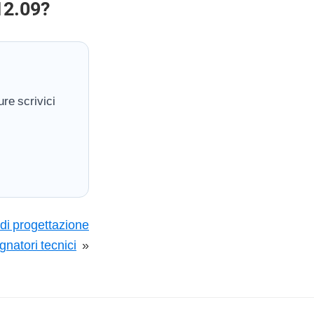
12.09?
re scrivici
 di progettazione
gnatori tecnici
»