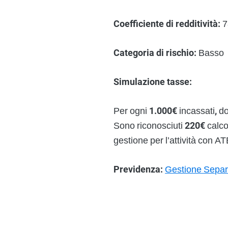
Coefficiente di redditività:
7
Categoria di rischio:
Basso
Simulazione tasse:
Per ogni
1.000€
incassati
,
do
Sono riconosciuti
220€
calco
gestione per l’attività con 
Previdenza:
Gestione Sepa