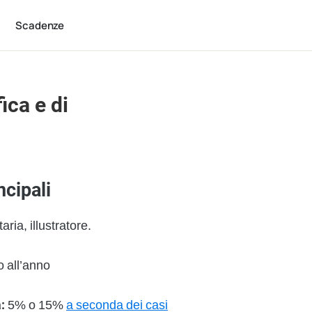
Scadenze
ica e di
ncipali
aria, illustratore.
 all’anno
:
5% o 15%
a seconda dei casi