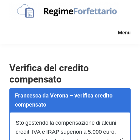
Passa
Passa
Passa
alla
al
al
navigazione
contenuto
piè
Regime
La
Forfettario
primaria
principale
di
Menu
guida
pagina
per
la
tua
Verifica del credito
partita
compensato
Iva
forfettaria
Francesca da Verona – verifica credito
compensato
Sto gestendo la compensazione di alcuni
crediti IVA e IRAP superiori a 5.000 euro,