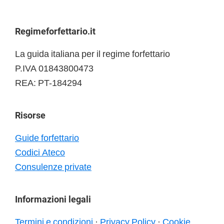
Footer
Regimeforfettario.it
La guida italiana per il regime forfettario
P.IVA 01843800473
REA: PT-184294
Risorse
Guide forfettario
Codici Ateco
Consulenze private
Informazioni legali
Termini e condizioni
·
Privacy Policy
·
Cookie