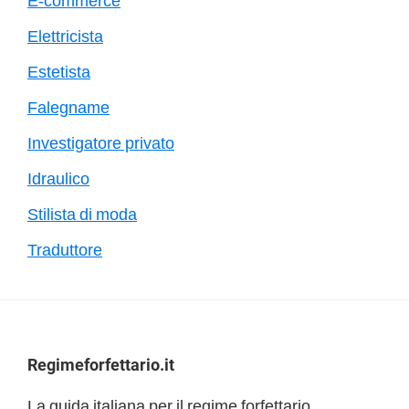
E-commerce
Elettricista
Estetista
Falegname
Investigatore privato
Idraulico
Stilista di moda
Traduttore
Footer
Regimeforfettario.it
La guida italiana per il regime forfettario