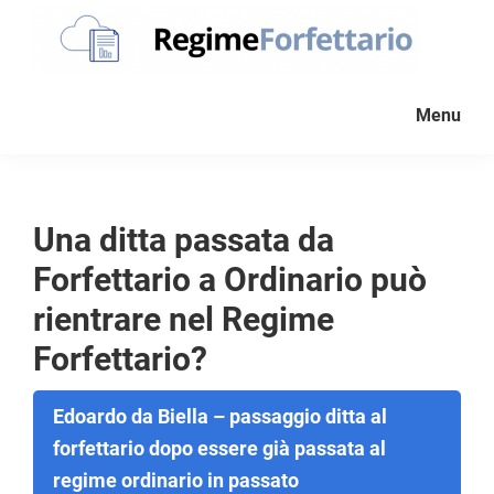
Passa
Passa
Passa
Passa
alla
al
alla
al
navigazione
contenuto
barra
piè
Regime
La
Forfettario
primaria
principale
laterale
di
Menu
guida
primaria
pagina
per
la
tua
Una ditta passata da
partita
Forfettario a Ordinario può
Iva
forfettaria
rientrare nel Regime
Forfettario?
Edoardo da Biella – passaggio ditta al
forfettario dopo essere già passata al
regime ordinario in passato