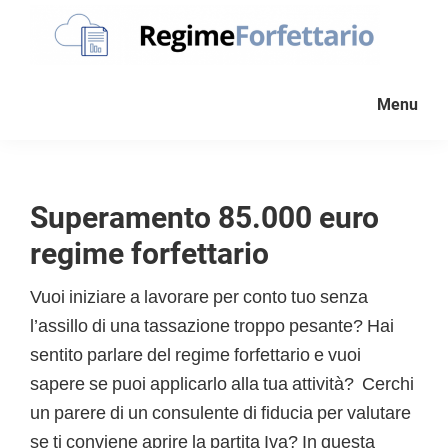
Passa
Passa
Passa
Passa
alla
al
alla
al
navigazione
contenuto
barra
piè
Regime
La
Forfettario
primaria
principale
laterale
di
Menu
guida
primaria
pagina
per
la
tua
Superamento 85.000 euro
partita
regime forfettario
Iva
forfettaria
Vuoi iniziare a lavorare per conto tuo senza
l’assillo di una tassazione troppo pesante? Hai
sentito parlare del regime forfettario e vuoi
sapere se puoi applicarlo alla tua attività? Cerchi
un parere di un consulente di fiducia per valutare
se ti conviene aprire la partita Iva? In questa