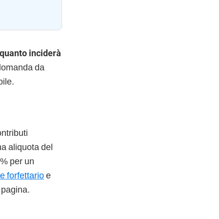
 quanto inciderà
a domanda da
ile.
ntributi
na aliquota del
 5% per un
e forfettario
e
 pagina.