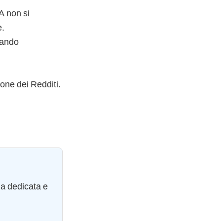
VA non si
e.
tando
ione dei Redditi.
za dedicata e