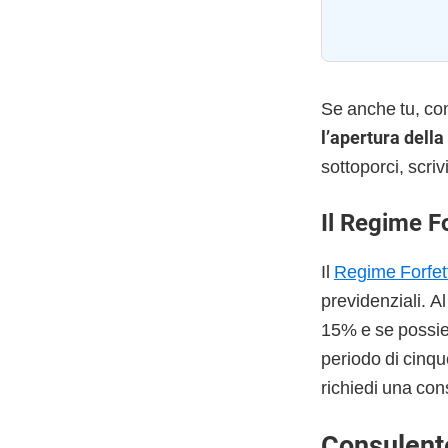
Se anche tu, c
l’apertura della
sottoporci, scri
Il Regime F
Il
Regime Forfet
previdenziali. A
15% e se possiedi
periodo di cinqu
richiedi una con
Consulent