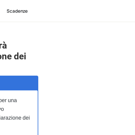
Scadenze
rà
one dei
 per una
vo
iarazione dei