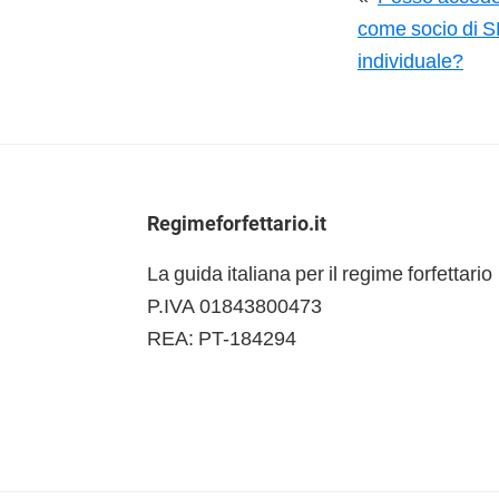
come socio di S
individuale?
Footer
Regimeforfettario.it
La guida italiana per il regime forfettario
P.IVA 01843800473
REA: PT-184294