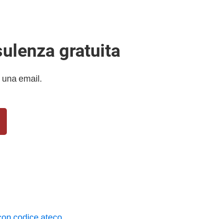
sulenza gratuita
 una email.
con codice ateco