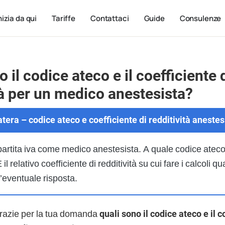
nizia da qui
Tariffe
Contattaci
Guide
Consulenze
 il codice ateco e il coefficiente 
tà per un medico anestesista?
tera – codice ateco e coefficiente di redditività anestes
 partita iva come medico anestesista. A quale codice atec
il relativo coefficiente di redditività su cui fare i calcoli qu
l’eventuale risposta.
grazie per la tua domanda
quali sono il codice ateco e il c