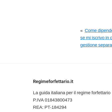
«
Come dipende
se mi iscrivo in
gestione separa
Footer
Regimeforfettario.it
La guida italiana per il regime forfettario
P.IVA 01843800473
REA: PT-184294