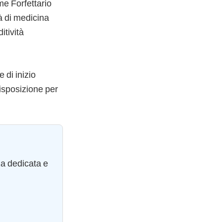
me Forfettario
tà di medicina
itività
 di inizio
disposizione per
za dedicata e