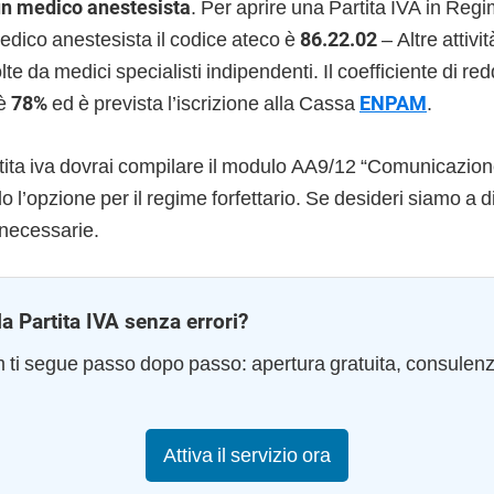
 un medico anestesista
. Per aprire una Partita IVA in Regi
 medico anestesista il codice ateco è
86.22.02
– Altre attivi
lte da medici specialisti indipendenti. Il coefficiente di redd
 è
78%
ed è prevista l’iscrizione alla Cassa
ENPAM
.
rtita iva dovrai compilare il modulo AA9/12 “Comunicazione
do l’opzione per il regime forfettario. Se desideri siamo a 
e necessarie.
la Partita IVA senza errori?
am ti segue passo dopo passo: apertura gratuita, consulen
Attiva il servizio ora