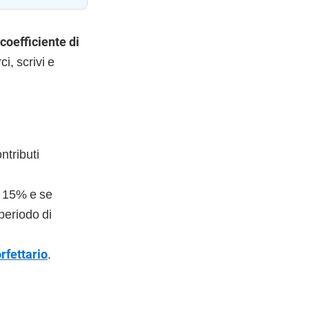
 coefficiente di
i, scrivi e
ntributi
l 15% e se
 periodo di
rfettario
.