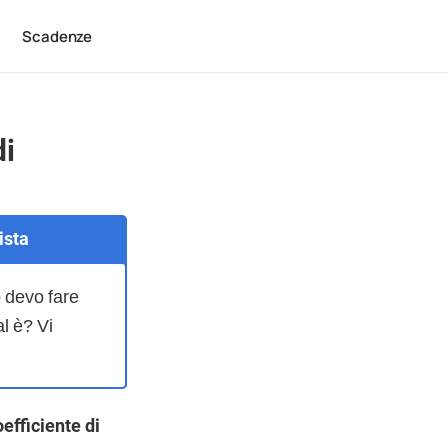
Scadenze
di
ista
o devo fare
al è? Vi
oefficiente di