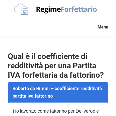
Passa
Passa
Passa
alla
al
al
navigazione
contenuto
piè
Regime
La
Forfettario
primaria
principale
di
Menu
guida
pagina
per
la
tua
Qual è il coefficiente di
partita
redditività per una Partita
Iva
forfettaria
IVA forfettaria da fattorino?
Roberto da Rimini – coefficiente redditività
partita iva fattorino
Ho lavorato come fattorino per Deliveroo e