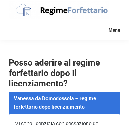
Passa
Passa
Passa
alla
al
al
navigazione
contenuto
piè
Regime
La
Forfettario
primaria
principale
di
Menu
guida
pagina
per
la
tua
Posso aderire al regime
partita
forfettario dopo il
Iva
forfettaria
licenziamento?
Vanessa da Domodossola – regime
forfettario dopo licenziamento
Mi sono licenziata con cessazione del