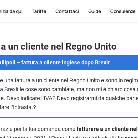
nizia da qui
Tariffe
Contattaci
Guide
Consulenze
 a un cliente nel Regno Unito
lipoli – fattura a cliente inglese dopo Brexit
 una fattura a un cliente nel Regno Unito e sono in regime
a Brexit le cose sono cambiate, ma non mi è chiaro cosa 
. Devo indicare l’IVA? Devo registrarmi da qualche part
are l’Intrastat?
grazie per la tua domanda come
fatturare a un cliente ne
Dal 1° gennaio 2021 il Regno Unito è a tutti gli effetti con