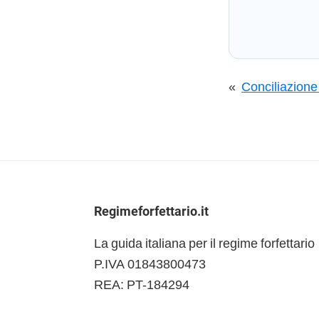
«
Conciliazione 
Footer
Regimeforfettario.it
La guida italiana per il regime forfettario
P.IVA 01843800473
REA: PT-184294