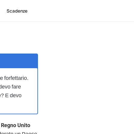
Scadenze
 forfettario.
devo fare
e? E devo
l Regno Unito
siderato un Paese