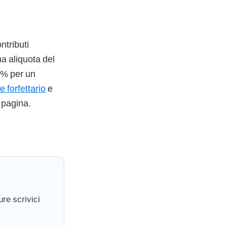
ntributi
na aliquota del
 5% per un
e forfettario
e
 pagina.
re scrivici