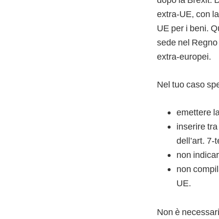
extra-UE, con la
UE per i beni. Q
sede nel Regno U
extra-europei.
Nel tuo caso spec
emettere la
inserire tr
dell’art. 7
non indicar
non compila
UE.
Non è necessaria