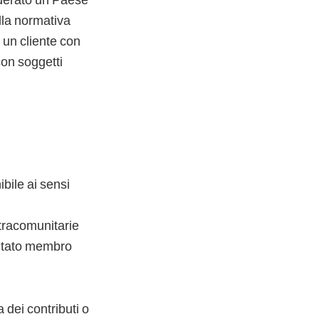
lla normativa
 un cliente con
con soggetti
bile ai sensi
ntracomunitarie
o Stato membro
 dei contributi o