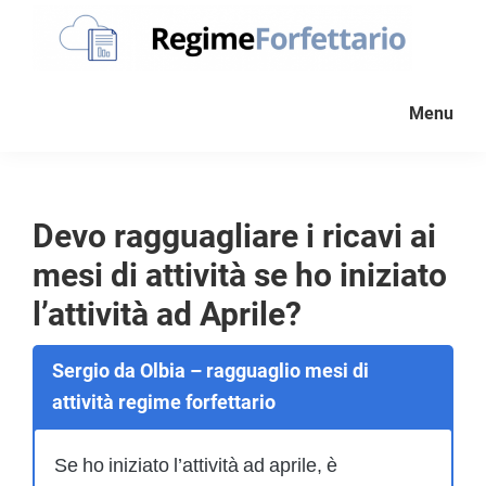
Passa
Passa
Passa
alla
al
al
navigazione
contenuto
piè
Regime
La
Forfettario
primaria
principale
di
Menu
guida
pagina
per
la
tua
Devo ragguagliare i ricavi ai
partita
mesi di attività se ho iniziato
Iva
forfettaria
l’attività ad Aprile?
Sergio da Olbia – ragguaglio mesi di
attività regime forfettario
Se ho iniziato l’attività ad aprile, è