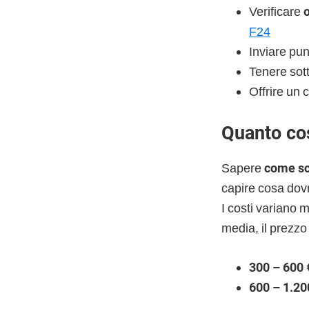
Verificare
F24
Inviare pu
Tenere sott
Offrire un
Quanto cos
Sapere
come sce
capire cosa dov
I costi variano mo
media, il prezzo
300 – 600 
600 – 1.20