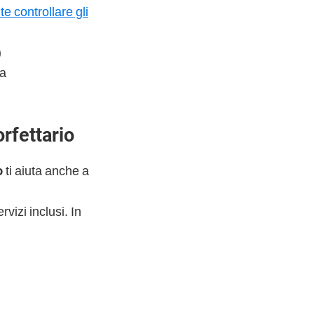
e controllare gli
)
ta
rfettario
o
ti aiuta anche a
rvizi inclusi. In