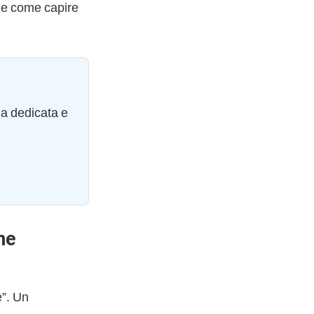
e e come capire
za dedicata e
me
e”. Un