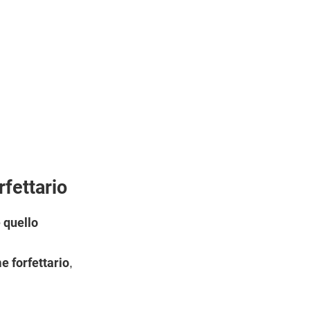
fettario
 quello
e forfettario
,