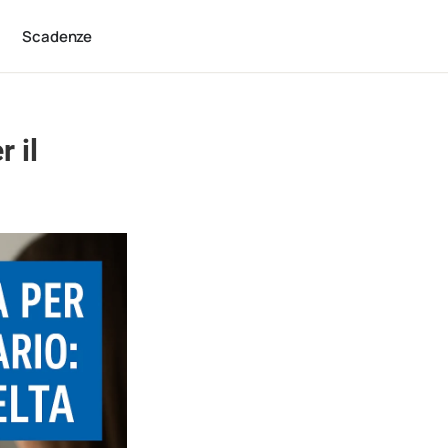
Scadenze
 il