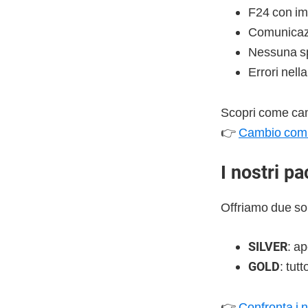
F24 con imp
Comunicazi
Nessuna sp
Errori nell
Scopri come cam
👉
Cambio comme
I nostri p
Offriamo due solu
SILVER
: a
GOLD
: tut
👉
Confronta i n