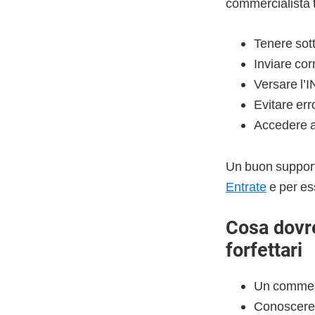
commercialista t
Tenere sott
Inviare cor
Versare l’I
Evitare err
Accedere al
Un buon support
Entrate
e per es
Cosa dovre
forfettari
Un commerci
Conoscere i