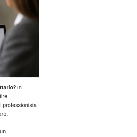
ttario?
In
ire
al professionista
aro.
 un