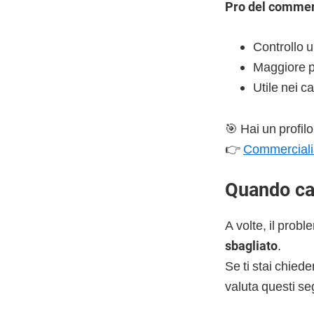
Pro del commerc
Controllo
Maggiore p
Utile nei ca
🎯 Hai un profilo
👉
Commerciali
Quando cam
A volte, il pro
sbagliato
.
Se ti stai chied
valuta questi se