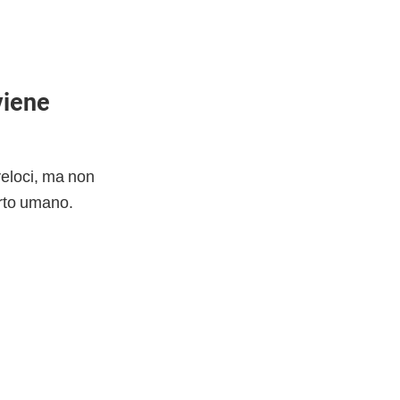
viene
 veloci, ma non
orto umano.