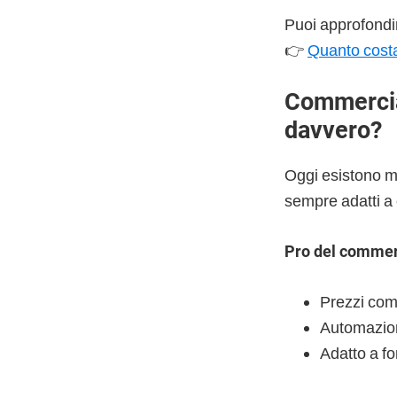
Puoi approfondir
👉
Quanto costa
Commercial
davvero?
Oggi esistono mo
sempre adatti a 
Pro del commerc
Prezzi comp
Automazion
Adatto a fo