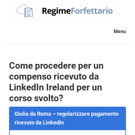
Passa
Passa
Passa
alla
al
al
navigazione
contenuto
piè
Regime
La
Forfettario
primaria
principale
di
Menu
guida
pagina
per
la
tua
Come procedere per un
partita
compenso ricevuto da
Iva
forfettaria
LinkedIn Ireland per un
corso svolto?
Giulia da Roma – regolarizzare pagamento
ricevuto da LinkedIn