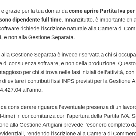
 e grazie per la tua domanda
come aprire Partita Iva pe
 sono dipendente full time
. Innanzitutto, è importante chiar
 software richiede l’iscrizione naturale alla Camera di Co
i, e non alla Gestione Separata.
 alla Gestione Separata è invece riservata a chi si occupa
 di consulenza software, e non della produzione. Quest
aggioso per chi si trova nelle fasi iniziali dell’attività, con r
i evitare i contributi fissi INPS previsti per la Gestione A
.427,04 all’anno.
 da considerare riguarda l’eventuale presenza di un lavo
l-time) in concomitanza con l’apertura della Partita IVA. S
rizione alla Gestione Artigiani prevede l’esonero completo
revidenziali, rendendo l’iscrizione alla Camera di Commer