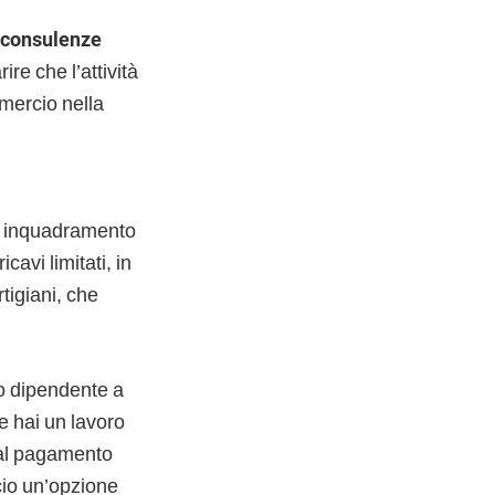
r consulenze
ire che l’attività
mmercio nella
o inquadramento
icavi limitati, in
rtigiani, che
ro dipendente a
e hai un lavoro
 dal pagamento
cio un’opzione