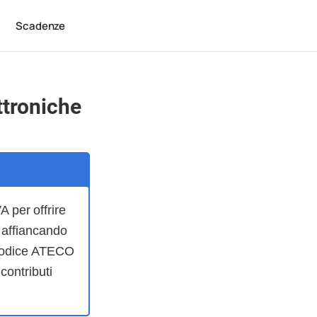
Scadenze
ttroniche
A per offrire
) affiancando
n codice ATECO
contributi