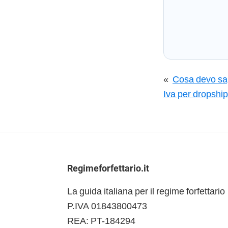
«
Cosa devo sap
Iva per dropshi
Footer
Regimeforfettario.it
La guida italiana per il regime forfettario
P.IVA 01843800473
REA: PT-184294