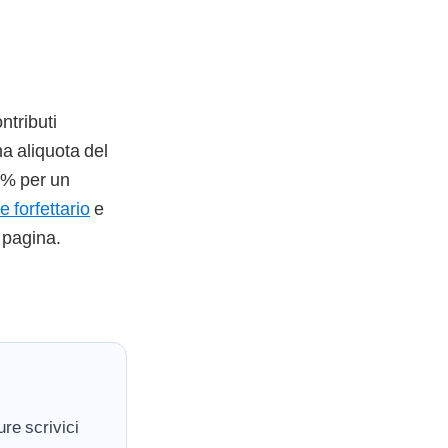
ntributi
na aliquota del
 5% per un
e forfettario
e
 pagina.
re scrivici