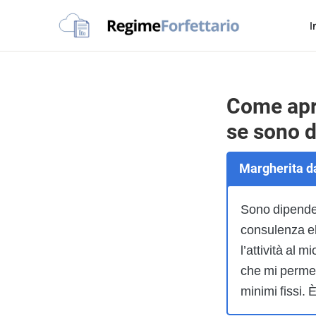
Passa
Passa
Passa
I
alla
al
al
Regime
navigazione
contenuto
piè
La
Forfettario
primaria
principale
di
guida
pagina
per
Come apri
la
se sono d
tua
partita
Margherita da
Iva
forfettaria
Sono dipendent
consulenza el
l’attività al
che mi permet
minimi fissi. 