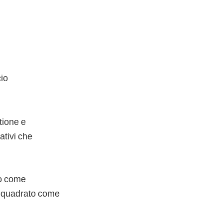
cio
tione e
ativi che
tto come
inquadrato come