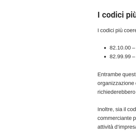
I codici pi
I codici più coer
82.10.00 – 
82.99.99 – T
Entrambe queste 
organizzazione di
richiederebbero a
Inoltre, sia il c
commerciante pr
attività d’impres