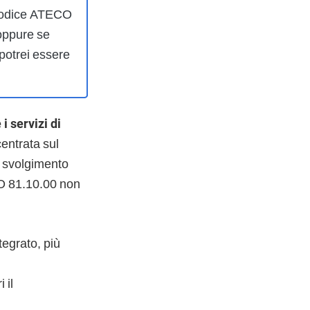
 codice ATECO
 oppure se
 potrei essere
i servizi di
ncentrata sul
o svolgimento
ECO 81.10.00 non
tegrato, più
 il