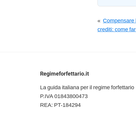
«
Compensare l’
crediti: come fa
Footer
Regimeforfettario.it
La guida italiana per il regime forfettario
P.IVA 01843800473
REA: PT-184294