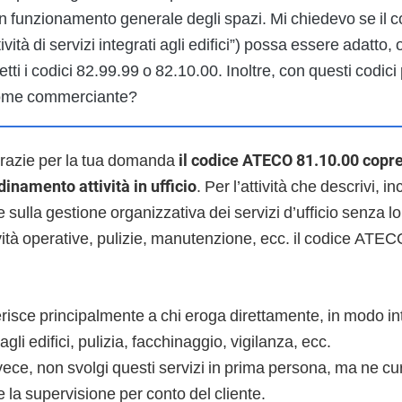
on funzionamento generale degli spazi. Mi chiedevo se il
ività di servizi integrati agli edifici”) possa essere adatto,
etti i codici 82.99.99 o 82.10.00. Inoltre, con questi codici
come commerciante?
razie per la tua domanda
il codice ATECO 81.10.00 copre 
inamento attività in ufficio
. Per l’attività che descrivi, i
sulla gestione organizzativa dei servizi d’ufficio senza l
tività operative, pulizie, manutenzione, ecc. il codice AT
ferisce principalmente a chi eroga direttamente, in modo in
 agli edifici, pulizia, facchinaggio, vigilanza, ecc.
vece, non svolgi questi servizi in prima persona, ma ne curi
la supervisione per conto del cliente.