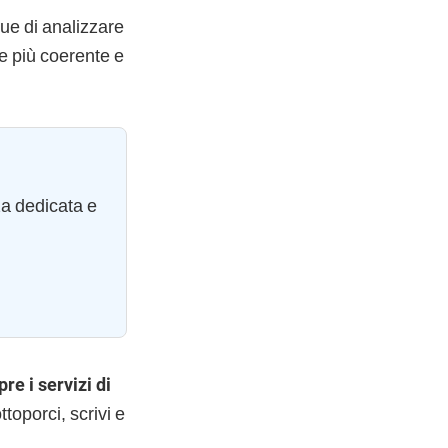
ue di analizzare
ice più coerente e
za dedicata e
re i servizi di
toporci, scrivi e