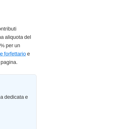
ntributi
na aliquota del
 5% per un
e forfettario
e
 pagina.
za dedicata e