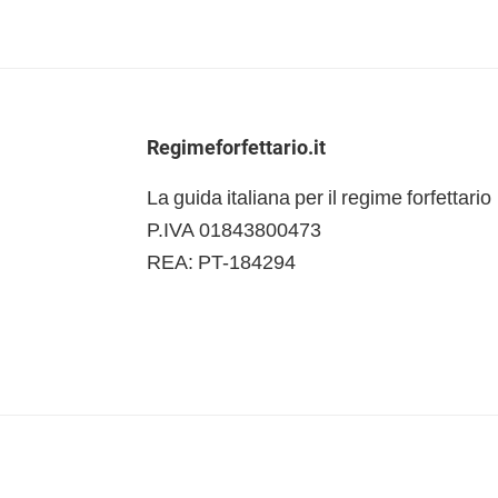
Footer
Regimeforfettario.it
La guida italiana per il regime forfettario
P.IVA 01843800473
REA: PT-184294