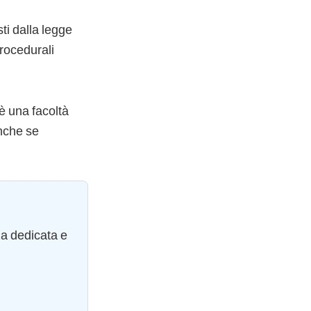
sti dalla legge
procedurali
è una facoltà
anche se
za dedicata e