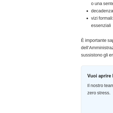
o una sente
decadenza o
vizi formal
essenziali
È importante sap
dell’Amministraz
sussistono gli er
Vuoi aprire 
Il nostro te
zero stress.