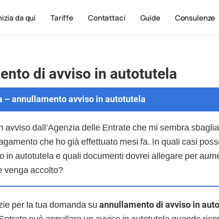
nizia da qui
Tariffe
Contattaci
Guide
Consulenze
nto di avviso in autotutela
 – annullamento avviso in autotutela
n avviso dall’Agenzia delle Entrate che mi sembra sbaglia
agamento che ho già effettuato mesi fa. In quali casi pos
o in autotutela e quali documenti dovrei allegare per aum
he venga accolto?
zie per la tua domanda su
annullamento di avviso in auto
 Entrate può annullare un avviso in autotutela quando ric