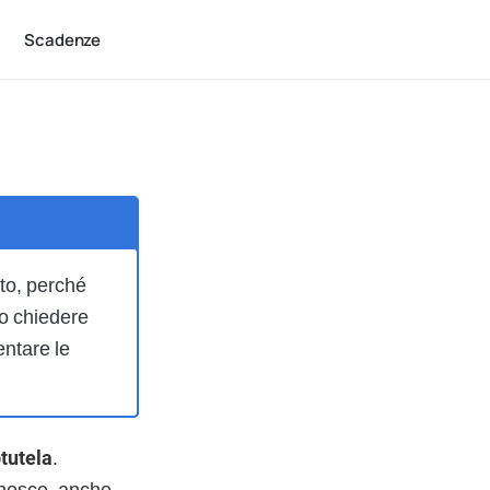
Scadenze
to, perché
so chiedere
entare le
tutela
.
onosce, anche