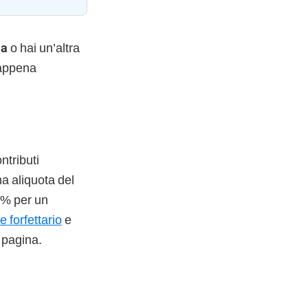
la
o hai un’altra
 appena
ntributi
na aliquota del
 5% per un
e forfettario
e
 pagina.