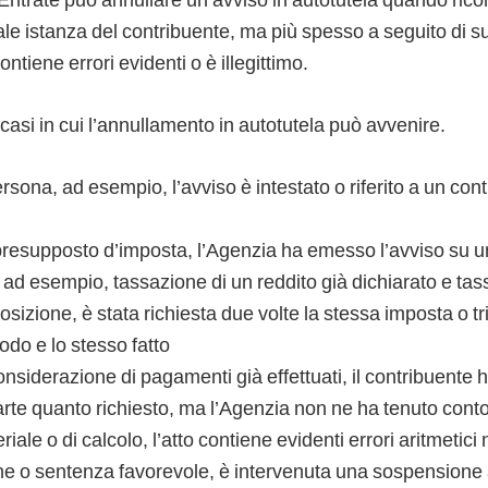
e istanza del contribuente, ma più spesso a seguito di su
contiene errori evidenti o è illegittimo.
 casi in cui l’annullamento in autotutela può avvenire.
ersona, ad esempio, l’avviso è intestato o riferito a un con
 presupposto d’imposta, l’Agenzia ha emesso l’avviso su 
 ad esempio, tassazione di un reddito già dichiarato e tas
sizione, è stata richiesta due volte la stessa imposta o tr
odo e lo stesso fatto
siderazione di pagamenti già effettuati, il contribuente h
parte quanto richiesto, ma l’Agenzia non ne ha tenuto cont
riale o di calcolo, l’atto contiene evidenti errori aritmetici
e o sentenza favorevole, è intervenuta una sospensione 