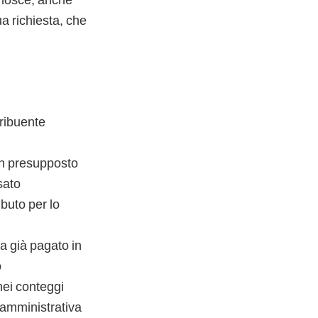
a richiesta, che
tribuente
un presupposto
sato
ibuto per lo
a già pagato in
o
 nei conteggi
amministrativa