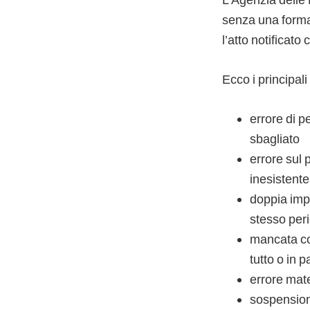
senza una formal
l’atto notificato 
Ecco i principali
errore di p
sbagliato
errore sul
inesistente
doppia impo
stesso peri
mancata con
tutto o in 
errore mate
sospension