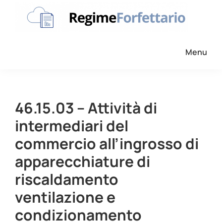
Passa
Passa
Passa
alla
al
al
navigazione
contenuto
piè
Regime
La
Forfettario
primaria
principale
di
Menu
guida
pagina
per
la
tua
46.15.03 – Attività di
partita
intermediari del
Iva
commercio all’ingrosso di
forfettaria
apparecchiature di
riscaldamento
ventilazione e
condizionamento