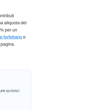
ntributi
na aliquota del
 5% per un
e forfettario
e
 pagina.
re scrivici