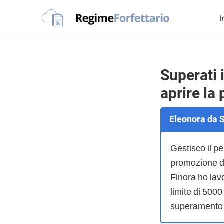
Passa
Passa
Passa
I
alla
al
al
Regime
navigazione
contenuto
piè
La
Forfettario
primaria
principale
di
guida
pagina
per
Superati 
la
aprire la 
tua
partita
Eleonora da S
Iva
forfettaria
Gestisco il p
promozione di
Finora ho lav
limite di 500
superamento 