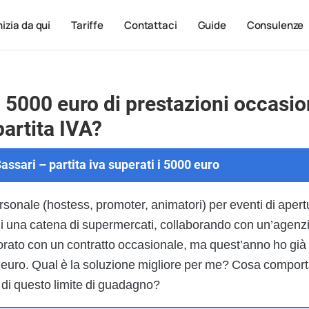
nizia da qui
Tariffe
Contattaci
Guide
Consulenze
i 5000 euro di prestazioni occasio
partita IVA?
assari – partita iva superati i 5000 euro
ersonale (hostess, promoter, animatori) per eventi di apert
 una catena di supermercati, collaborando con un’agenzia
orato con un contratto occasionale, ma quest’anno ho già 
0 euro. Qual è la soluzione migliore per me? Cosa comporta
di questo limite di guadagno?