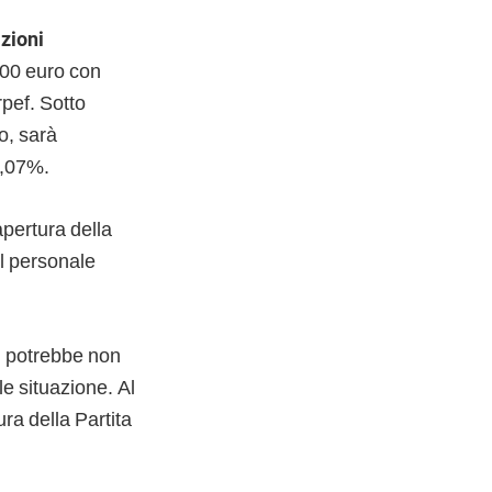
azioni
000 euro con
rpef. Sotto
ro, sarà
6,07%.
apertura della
el personale
i, potrebbe non
le situazione. Al
ra della Partita