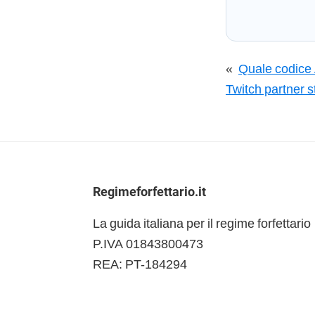
«
Quale codice A
Twitch partner s
Footer
Regimeforfettario.it
La guida italiana per il regime forfettario
P.IVA 01843800473
REA: PT-184294