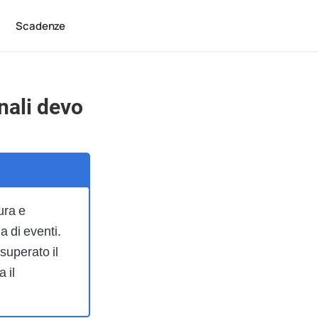
Scadenze
nali devo
ura e
 di eventi.
superato il
 il