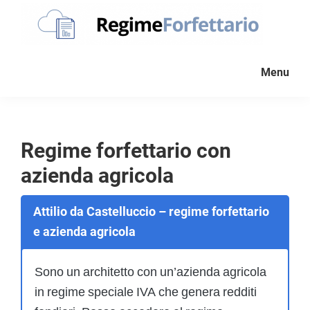
Passa
Passa
Passa
alla
al
al
navigazione
contenuto
piè
Regime
La
Forfettario
primaria
principale
di
Menu
guida
pagina
per
la
tua
Regime forfettario con
partita
azienda agricola
Iva
forfettaria
Attilio da Castelluccio – regime forfettario
e azienda agricola
Sono un architetto con un’azienda agricola
in regime speciale IVA che genera redditi