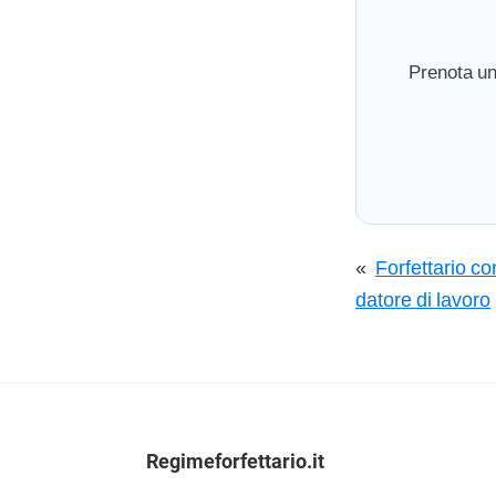
Prenota un
«
Forfettario co
datore di lavoro
Footer
Regimeforfettario.it