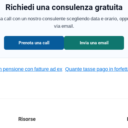
Richiedi una consulenza gratuita
a call con un nostro consulente scegliendo data e orario, oppu
via email.
Prenota una call
Invia una email
n pensione con fatture ad ex
Quante tasse pago in forfett
Risorse