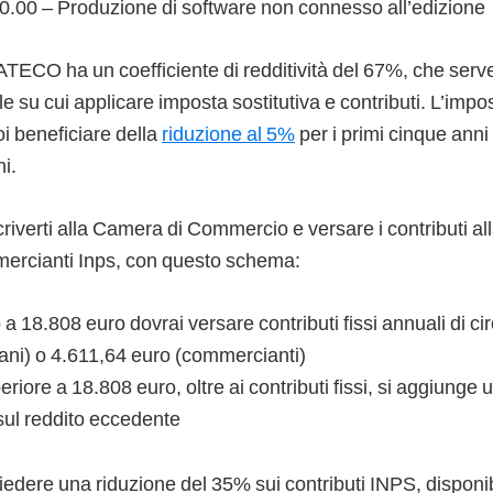
.10.00 – Produzione di software non connesso all’edizione
ECO ha un coefficiente di redditività del 67%, che serve 
e su cui applicare imposta sostitutiva e contributi. L’impos
i beneficiare della
riduzione al 5%
per i primi cinque anni 
i.
scriverti alla Camera di Commercio e versare i contributi a
mercianti Inps, con questo schema:
o a 18.808 euro dovrai versare contributi fissi annuali di c
iani) o 4.611,64 euro (commercianti)
eriore a 18.808 euro, oltre ai contributi fissi, si aggiunge 
sul reddito eccedente
chiedere una riduzione del 35% sui contributi INPS, disponib