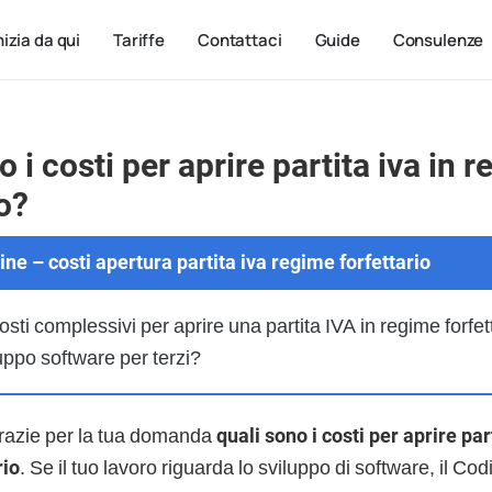
nizia da qui
Tariffe
Contattaci
Guide
Consulenze
 i costi per aprire partita iva in 
io?
ine – costi apertura partita iva regime forfettario
osti complessivi per aprire una partita IVA in regime forfet
iluppo software per terzi?
grazie per la tua domanda
quali sono i costi per aprire part
rio
. Se il tuo lavoro riguarda lo sviluppo di software, il 