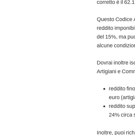
corretto è il 62
Questo Codice AT
reddito imponibil
del 15%, ma puo
alcune condizion
Dovrai inoltre i
Artigiani e Com
reddito fin
euro (artig
reddito sup
24% circa 
Inoltre, puoi ri