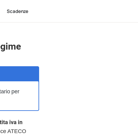
Scadenze
regime
tario per
ita iva in
Codice ATECO