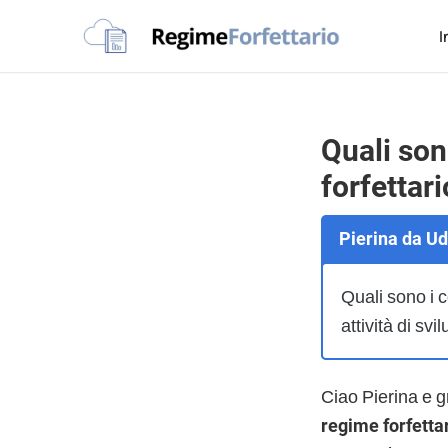
Passa
Passa
Passa
I
alla
al
al
Regime
navigazione
contenuto
piè
La
Forfettario
primaria
principale
di
guida
pagina
per
Quali sono
la
forfettar
tua
partita
Pierina da Ud
Iva
forfettaria
Quali sono i c
attività di sv
Ciao Pierina e 
regime forfetta