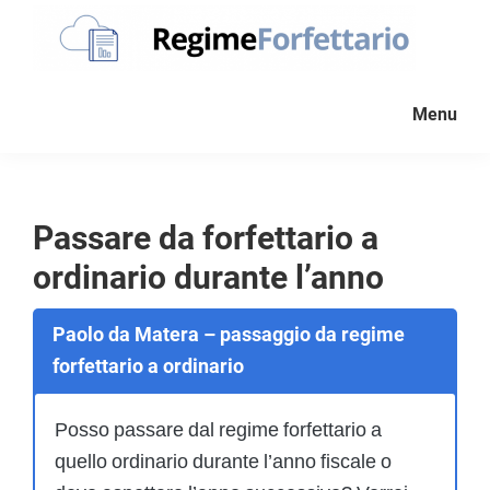
Passa
Passa
Passa
alla
al
al
navigazione
contenuto
piè
Regime
La
Forfettario
primaria
principale
di
Menu
guida
pagina
per
la
tua
Passare da forfettario a
partita
ordinario durante l’anno
Iva
forfettaria
Paolo da Matera – passaggio da regime
forfettario a ordinario
Posso passare dal regime forfettario a
quello ordinario durante l’anno fiscale o