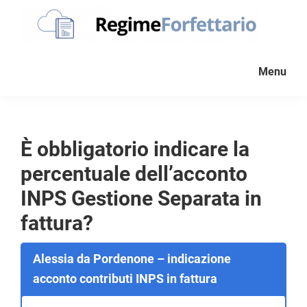
Passa
Passa
Passa
alla
al
al
navigazione
contenuto
piè
Regime
La
Forfettario
primaria
principale
di
Menu
guida
pagina
per
la
tua
È obbligatorio indicare la
partita
percentuale dell’acconto
Iva
forfettaria
INPS Gestione Separata in
fattura?
Alessia da Pordenone – indicazione
acconto contributi INPS in fattura