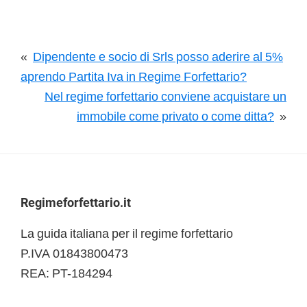
«
Dipendente e socio di Srls posso aderire al 5%
aprendo Partita Iva in Regime Forfettario?
Nel regime forfettario conviene acquistare un
immobile come privato o come ditta?
»
Footer
Regimeforfettario.it
La guida italiana per il regime forfettario
P.IVA 01843800473
REA: PT-184294