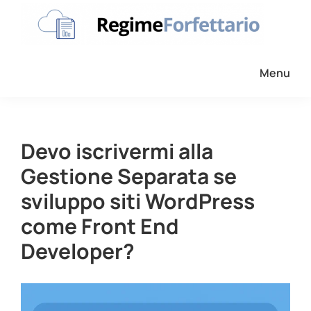
Passa
Passa
Passa
alla
al
al
navigazione
contenuto
piè
Regime
La
Forfettario
primaria
principale
di
Menu
guida
pagina
per
la
tua
Devo iscrivermi alla
partita
Gestione Separata se
Iva
sviluppo siti WordPress
forfettaria
come Front End
Developer?