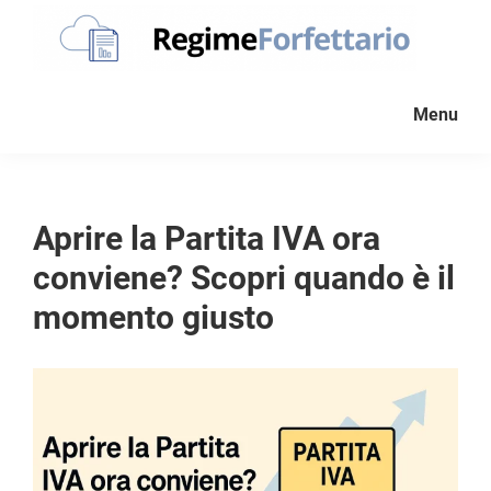
Passa
Passa
Passa
alla
al
al
navigazione
contenuto
piè
Regime
La
Forfettario
primaria
principale
di
Menu
guida
pagina
per
la
tua
Aprire la Partita IVA ora
partita
conviene? Scopri quando è il
Iva
forfettaria
momento giusto