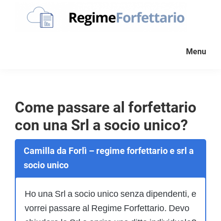
Passa
Passa
Passa
alla
al
al
navigazione
contenuto
piè
Regime
La
Forfettario
primaria
principale
di
Menu
guida
pagina
per
la
tua
Come passare al forfettario
partita
con una Srl a socio unico?
Iva
forfettaria
Camilla da Forlì – regime forfettario e srl a
socio unico
Ho una Srl a socio unico senza dipendenti, e
vorrei passare al Regime Forfettario. Devo